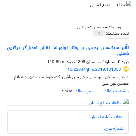
نویسنده =
محسن عین علی
تعداد مقالات:
1
تأثیر سبک‌های رهبری بر رفتار نوآورانه: نقش تعدیل‌گر درگیری
شغلی
دوره 9، شماره 2، تابستان 1398، صفحه
89-110
10.22034/jhrs.2019.101358
عظیم حمزئیان، مرتضی ملکی مین باش رزگاه، هوشمند باقری قره بلاغ،
محسن عین علی
مشاهده مقاله
اصل مقاله
1.87 M
مقالات آماده انتشار
شماره جاری