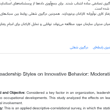
‌ها 218 نفر از آن‌ها با روش نمونه‌گیری تصادفی ساده انتخاب شدند. برای جمع‌آوری داده‌ها از پرسشنامه‌های است
ه شده است.
فتار کاری نوآورانه کارکنان برخوردارند. همچنین درگیری شغلی روابط بین سبک‌های 
ن مدیران سازمان مورد مطالعه می‌تواند توانایی و تمایل کارکنان برای انجام رفتارها
بری رابطه‌ای
درگیری شغلی
Leadership Styles on Innovative Behavior: Moderat
 and Objective:
Considered a key factor in an organization, leadersh
to occupational developments. This study analyzed the effects on lea
al involvement.
y:
This is an applied descriptive-correlational survey, in which the stat