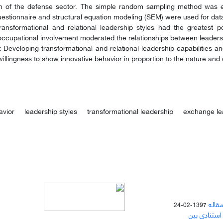
on of the defense sector. The simple random sampling method was e
estionnaire and structural equation modeling (SEM) were used for data 
ansformational and relational leadership styles had the greatest p
ccupational involvement moderated the relationships between leadersh
:
Developing transformational and relational leadership capabilities a
willingness to show innovative behavior in proportion to the nature and di
avior
leadership styles
transformational leadership
exchange le
مقاله
1397-02-24
 استنادی بین
دسترسی به مقالات مجله «
مطالعات