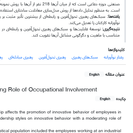
صنعتی حوزه دفاعی است که از میان آن
است. به منظور تحلیل داده‌ها از روش مدل‌سازی معادلات ساختاری استفاد
یافته‌ها:
سبک‌های رهبری تحول‌آفرین و رابطه‌ای از بیشترین تأثیر مثبت بر ر
نوآورانه کارکنان را تعدیل می‌کند.
نتیجه‌گیری:
توسعۀ قابلیت‌ها و سبک‌های رهبری تحول‌آفرین و رابطه‌ای در میا
متناسب با ماهیت و دگرگونی مشاغل آن‌ها تقویت کند.
کلیدواژه‌ها
رفتار نوآورانه
سبک‌های رهبری
رهبری تحول‌آفرین
رهبری مبادله‌ای
ره
عنوان مقاله
English
ing Role of Occupational Involvement
چکیده
English
ip affects the promotion of innovative behavior of employees in
dership styles on innovative behavior with a moderating role of
istical population included the employees working at an industrial