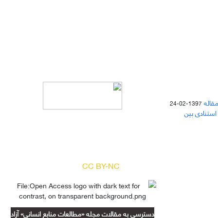
مقاله
1397-02-24
 استنادی بین
دسترسی به مقالات مجله «
مطالعات
منابع انسانی
» بر اساس مجوز کرییتیو
کامنز
(
) آزاد است.
CC BY-NC
دسترسی به مقالات مجله «مطالعات منابع انسانی» آزاد