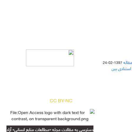
مقاله
1397-02-24
 استنادی بین
دسترسی به مقالات مجله «
مطالعات
منابع انسانی
» بر اساس مجوز کرییتیو
کامنز
(
) آزاد است.
CC BY-NC
دسترسی به مقالات مجله «مطالعات منابع انسانی» آزاد