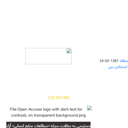
مقاله
1397-02-24
 استنادی بین
دسترسی به مقالات مجله «
مطالعات
منابع انسانی
» بر اساس مجوز کرییتیو
کامنز
(
) آزاد است.
CC BY-NC
دسترسی به مقالات مجله «مطالعات منابع انسانی» آزاد