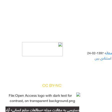
مقاله
1397-02-24
 استنادی بین
دسترسی به مقالات مجله «
مطالعات
منابع انسانی
» بر اساس مجوز کرییتیو
کامنز
(
) آزاد است.
CC BY-NC
دسترسی به مقالات مجله «مطالعات منابع انسانی» آزاد