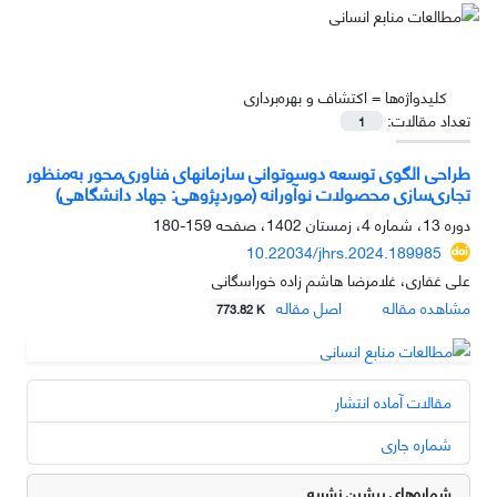
کلیدواژه‌ها =
اکتشاف و بهره‌برداری
تعداد مقالات:
1
طراحی الگوی توسعه دوسوتوانی سازمان‏های فناوری‌محور به‌منظور
تجاری‌سازی محصولات نوآورانه (موردپژوهی: جهاد دانشگاهی)
دوره 13، شماره 4، زمستان 1402، صفحه
159-180
10.22034/jhrs.2024.189985
علی غفاری، غلامرضا هاشم زاده خوراسگانی
مشاهده مقاله
اصل مقاله
773.82 K
مقالات آماده انتشار
شماره جاری
شماره‌های پیشین نشریه