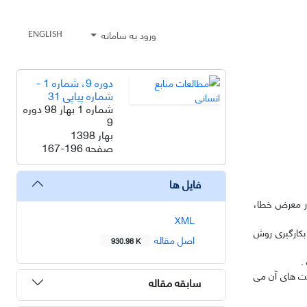
ورود به سامانه
ENGLISH
دوره 9، شماره 1 -
شماره پیاپی 31
شماره 1 بهار 98 دوره
9
بهار 1398
صفحه
167-196
فایل ها
در معرض خطا،
XML
 بدین ترتیب 104 منبع کلیدی و مرتبط شناسائی و پس از غربال‌گری 49 منبع با بکارگیری روش
اصل مقاله
930.98 K
.
یت های آن می
سابقه مقاله