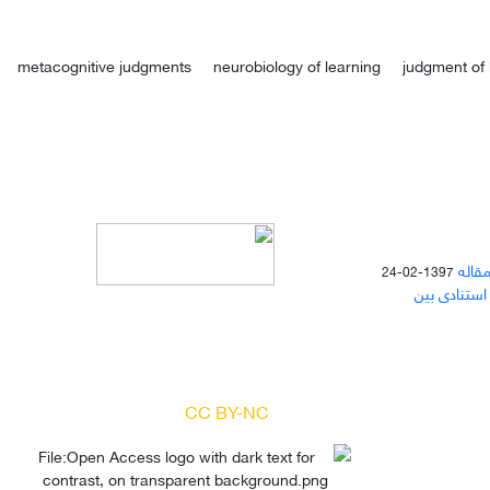
metacognitive judgments
neurobiology of learning
judgment of 
مقاله
1397-02-24
 استنادی بین
دسترسی به مقالات مجله «
مطالعات
منابع انسانی
» بر اساس مجوز کرییتیو
کامنز
(
) آزاد است.
CC BY-NC