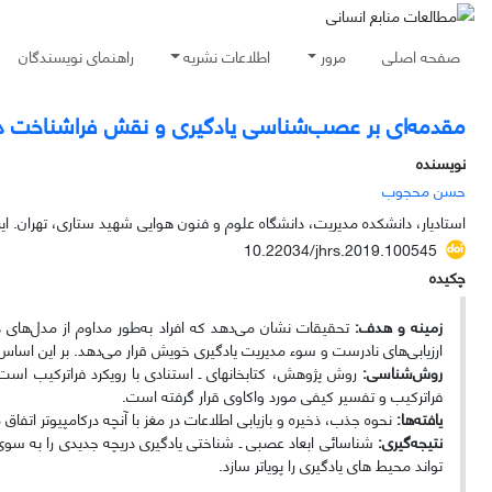
صفحه اصلی
مرور
اطلاعات نشریه
راهنمای نویسندگان
مقدمه‌ای بر عصب‌شناسی یادگیری و نقش فراشناخت در ف
نویسنده
حسن محجوب
استادیار، دانشکده مدیریت، دانشگاه علوم و فنون هوایی شهید ستاری، تهران. ایر
10.22034/jhrs.2019.100545
چکیده
زمینه و هدف:
تحقیقات نشان می‌دهد که افراد به‌طور مداوم از مدل‌های ذ
ارزیابی‌های نادرست و سوء مدیریت یادگیری خویش قرار می‌دهد. بر این اساس ا
روش‌شناسی:
فراترکیب و تفسیر کیفی مورد واکاوی قرار گرفته است.
یافته‌ها:
نحوه جذب، ذخیره و بازیابی اطلاعات در مغز با آنچه درکامپیوتر اتفا
نتیجه‌گیری:
شناسائی ابعاد عصبی ـ شناختی یادگیری دریچه جدیدی را به سوی
تواند محیط های یادگیری را پویاتر سازد.