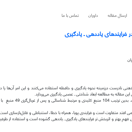
ارسال مقاله
داوران
تماس با ما
رایندهای یاددهی ـ یادگیری
ان
هنی نادرست درزمینه نحوه یادگیری و حافظه استفاده می‌کنند و این امر آن‌ها را 
ین مقاله به مطالعه ابعاد شناختی ـ عصبی یادگیری می‌پردازد.
روش پژوهش، کتابخانه­ای ـ استنادی با رویکرد فراترکیب است.
ق می افتد متفاوت است و فرایندی پویا، همراه با خطا، استنباطی و قابل‌بازسازی است 
 فهم بهتر و اثربخش تر فرایندهای یادگیری ـ یاددهی گشوده است و استفاده از ظرف