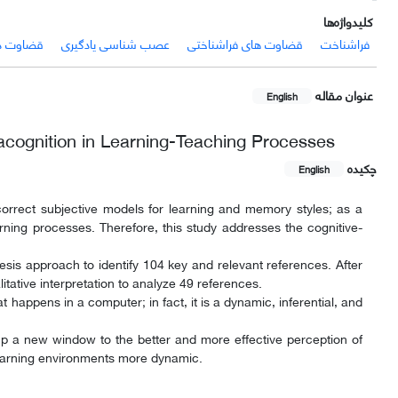
کلیدواژه‌ها
فراشناخت
قضاوت های فراشناختی
عصب شناسی یادگیری
قضاوت درب
عنوان مقاله
English
tacognition in Learning-Teaching Processes
چکیده
English
rrect subjective models for learning and memory styles; as a
rning processes. Therefore, this study addresses the cognitive-
sis approach to identify 104 key and relevant references. After
ative interpretation to analyze 49 references.
 happens in a computer; in fact, it is a dynamic, inferential, and
 up a new window to the better and more effective perception of
learning environments more dynamic.