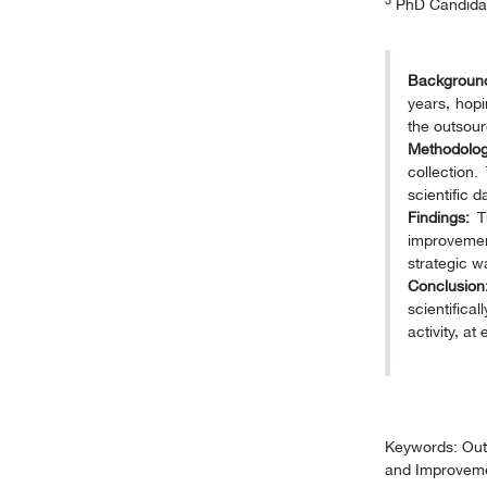
PhD Candidat
Background
years, hopi
the outsou
Methodolog
collection.
scientific 
Findings:
Th
improvemen
strategic w
Conclusion
scientifical
activity, a
Keywords: Ou
and Improvem