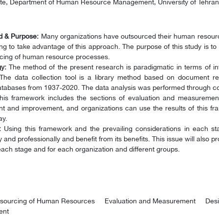
e, Department of Human Resource Management, University of Tehran, 
 & Purpose:
Many organizations have outsourced their human resourc
ng to take advantage of this approach. The purpose of this study is
rcing of human resource processes.
y:
The method of the present research is paradigmatic in terms of int
 The data collection tool is a library method based on document rev
databases from 1937-2020. The data analysis was performed through co
is framework includes the sections of evaluation and measureme
t and improvement, and organizations can use the results of this 
ay.
:
Using this framework and the prevailing considerations in each st
ly and professionally and benefit from its benefits. This issue will also 
t each stage and for each organization and different groups.
tsourcing of Human Resources
Evaluation and Measurement
Des
ent