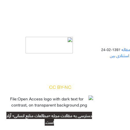
مقاله
1397-02-24
 استنادی بین
دسترسی به مقالات مجله «
مطالعات
منابع انسانی
» بر اساس مجوز کرییتیو
کامنز
(
) آزاد است.
CC BY-NC
دسترسی به مقالات مجله «مطالعات منابع انسانی» آزاد
است.