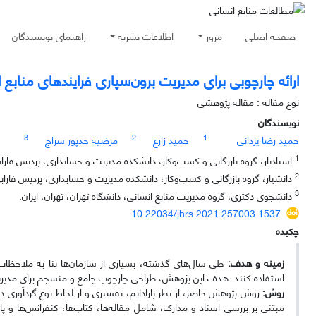
صفحه اصلی
مرور
اطلاعات نشریه
راهنمای نویسندگان
ارائه چارچوبی برای مدیریت برون‌سپاری فرایندهای منابع
نوع مقاله : مقاله پژوهشی
نویسندگان
3
2
1
حمید رضا یزدانی
حمید زارع
مرضیه حدپور سراج
1
استادیار، گروه بازرگانی و کسب‌وکار، دانشکده مدیریت و حسابداری، پردیس فارابی 
2
دانشیار، گروه بازرگانی و کسب‌وکار، دانشکده مدیریت و حسابداری، پردیس فارابی 
3
دانشجوی دکتری، گروه مدیریت منابع انسانی، دانشگاه تهران، تهران، ایران.
10.22034/jhrs.2021.257003.1537
چکیده
زمینه و هدف:
استفاده کنند. هدف این پژوهش، طراحی چارچوب جامع و منسجم برای مدیریت
روش:
روش پژوهش حاضر، از نظر پارادایم، تفسیری و از لحاظ نوع گردآوری دا