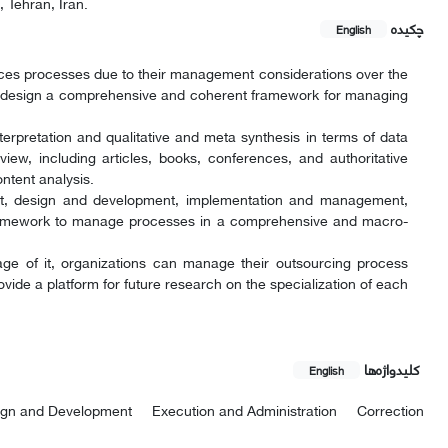
Tehran, Iran.
چکیده
English
es processes due to their management considerations over the
 to design a comprehensive and coherent framework for managing
erpretation and qualitative and meta synthesis in terms of data
iew, including articles, books, conferences, and authoritative
ntent analysis.
nt, design and development, implementation and management,
framework to manage processes in a comprehensive and macro-
age of it, organizations can manage their outsourcing process
provide a platform for future research on the specialization of each
کلیدواژه‌ها
English
ign and Development
Execution and Administration
Correction