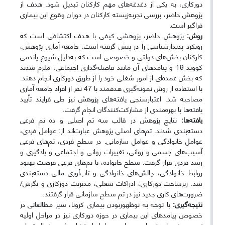
دورکاری، به یکی از دغدغه‌های مهم کارکنان تبدیل شود. هدف از
پژوهش حاضر، بررسی تجربه‌زیسته کارکنان در دوران وقوع این بیماری
فراگیر است.
روش:
پژوهش حاضر، پژوهشی کیفی با هدف اکتشافی است که
رویکرد پدیدارشناسی را در پیش گرفته است. جامعه آماری پژوهش،
کارکنان بخش‌های دولتی و خصوصی است که به‌دلیل شیوع پاندمی
کووید 19 و پیامدهای آن مانند فاصله‌گذاری اجتماعی، ملزم شدند
که بخش عمده‌ای از امور شغلی خود را از طریق دورکاری انجام دهند.
با استفاده از روش نمونه‌گیری هدفمند با 47 نفر از افراد جامعه آماری
مصاحبه شد. اعتبارسنجی یافته‌های پژوهش نیز طی فرایند تأیید
یافته‌ها با بهره‌مندی از مشارکت‌کنندگان انجام گرفت.
یافته‌ها:
نتایج پژوهش در قالب سه تم اصلی و ده تم فرعی
دسته‌بندی شدند. تم‌های اصلی پژوهش عبارت‌اند از: عوامل فردی،
عوامل خانوادگی و عوامل سازمانی. در سطح فردی، تم‌های فرعی
آسیب‌های جسمی و روانی، تغییرات روانی و اجتماعی و یادگیری و
رشد فردی قرار گرفت. سطح خانواده، با تم‌های فرعی فرصت بهبود
روابط خانوادگی، چالش‌های خانوادگی و تاب‌آوری مالی دسته‌بندی
شد. زیرساخت دورکاری، ادراکات شغلی، مدیریت دورکاری و نگرش/
ضرورت‌های کاری جدید نیز در تم سطح سازمانی قرار گرفتند.
نتیجه‌گیری:
با توجه به نوظهوربودن بیماری کرونا، سیر مطالعاتی در
خصوص پیامدهای این بیماری در حوزه دورکاری نیز در مراحل اولیه
توسعه خود است. با وجود این، عوامل استخراج شده، فعالیت‌های