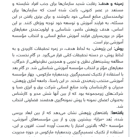
زمینه و هدف:
رقابت شدید سازمان‌ها برای جذب افراد شایسته و
مستعد در عصر کنونی، باعث شده است که سازمان‌ها برای
توانمندسازی منابع انسانی خود بکوشند و برای برتری یافتن در این
مسئله، به فرایند آموزش و توسعه خود توجه ویژه‌ای کنند. بر این
اساس، هدف پژوهش حاضر، شناسایی و اولویت‌بندی معیارهای
مؤثر در برون‌سپاری فرایند آموزش منابع انسانی و انتخاب مؤسسه
آموزشی برتر است.
روش:
این پژوهش، به لحاظ هدف، در زمره تحقیقات کاربردی و به
لحاظ روش، در دسته تحقیقات ‏کمّی قرار می‌گیرد. در گام نخست، با
مطالعه پیشینه‌های نظری و تجربی و همچنین نظرخواهی از خبرگان،
‏معیارهای مؤثر بر انتخاب مؤسسه آموزشی شناسایی شد. در گام بعد
با استفاده از تکنیک تصمیم‌گیری چندمعیاره مارکوس، چهار مؤسسه
آموزشی منتخب رتبه‌بندی شدند. در این راستا، جامعه آماری پژوهش،
مدیران و کارشناسان واحد منابع انسانی شرکت برق و انرژی صبا و
شرکت‌های زیرمجموعه بود که از بین آنها شش مدیر و کارشناس
به‌عنوان اعضای نمونه با روش نمونه‌گیری هدفمند قضاوتی ‏انتخاب
شد.
یافته‌ها:
یافته‌های پژوهش ‏نشان می‌دهد که از بین ابعاد بررسی
‎شده، بُعد «مزایا» بیشترین وزن و از بین مؤسسه‌های آموزشی،
مؤسسه «A2» بالاترین امتیاز را به‌دست آورده است. افزون بر این،
استفاده از تکنیک تصمیم‌گیری چندمعیاره مارکوس در حوزه مدیریت