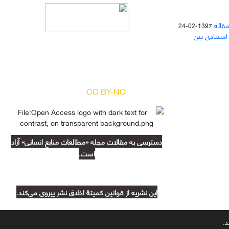
مقاله
1397-02-24
 استنادی بین
دسترسی به مقالات مجله «
مطالعات
منابع انسانی
» بر اساس مجوز کرییتیو
کامنز
(
) آزاد است.
CC BY-NC
دسترسی به مقالات مجله «مطالعات منابع انسانی» آزاد
است.
این نشریه از قوانین کمیتۀ اخلاق نشر پیروی می‌کند.
د.