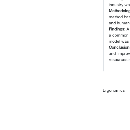
industry wa
Methodolog
method base
and human 
Findings:
A 
a common s
model was e
Conclusion
and improv
resources 
Ergonomics