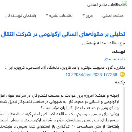
صفحه اصلی
مرور
اطلاعات نشریه
راهنمای نویسندگان
تحلیلی بر مقوله‌های انسانی ارگونومی در شرکت انتقال گاز 
نوع مقاله : مقاله پژوهشی
نویسنده
حامد محمدی
دکتری، گروه مدیریت دولتی، واحد قزوین، دانشگاه آزاد اسلامی، قزوین، ایران.
10.22034/jhrs.2023.177238
چکیده
زمینه و هدف:
امروزه بروز حوادث در صنعت نفت‌وگاز، در سراسر جهان افز
ارگونومی و انسانی در محیط کار، به ضرورتی در صنعت نفت‌وگاز تبدیل شد
و ارگونومی در صنعت انتقال گاز ایران مؤثر است؟
روش:
برای بررسی موضوع، یک مطالعه اکتشافی انجام گرفت. داده‌ها با استف
سه‌مرحله‌ای برای تعیین مقوله‌های مؤثر بر شرایط ارگونومیک و انسانی استف
یافته‌ها:
پژوهش حاضر تخصیص یافت. در ادامه الگوی پارادایمی در ۵ مقوله علّی، محوری، راهبردی، واسطه‌ای و پیامدی تبیین شد.