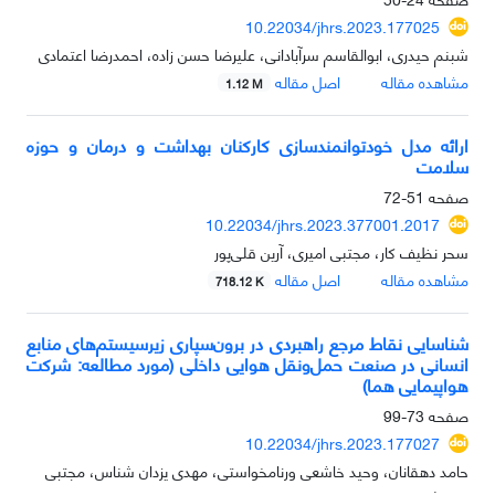
10.22034/jhrs.2023.177025
شبنم حیدری، ابوالقاسم سرآبادانی، علیرضا حسن زاده، احمدرضا اعتمادی
مشاهده مقاله
اصل مقاله
1.12 M
ارائه مدل خودتوانمند‌سازی کارکنان بهداشت و درمان و حوزه
سلامت
صفحه
51-72
10.22034/jhrs.2023.377001.2017
سحر نظیف کار، مجتبی امیری، آرین قلی‌پور
مشاهده مقاله
اصل مقاله
718.12 K
شناسایی نقاط مرجع راهبردی در برون‌سپاری زیرسیستم‌های منابع
انسانی در صنعت حمل‌ونقل هوایی داخلی (مورد مطالعه: شرکت
هواپیمایی هما)
صفحه
73-99
10.22034/jhrs.2023.177027
حامد دهقانان، وحید خاشعی ورنامخواستی، مهدی یزدان شناس، مجتبی
محسنی