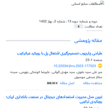
دوره و شماره:
دوره 13، شماره 2، بهار 1402
تعداد مقالات:
6
مقاله پژوهشی
طراحی چارچوب تصمیم‌گیری اشتغال پل با رویکرد فراترکیب
صفحه
1-23
10.22034/jhrs.2023.177023
میر علی سید نقوی، سید مهدی الوانی، علیرضا کوشکی جهرمی، سیده
ساناز صدفی موسوی
مشاهده مقاله
اصل مقاله
808.33 K
تبیین مدل مدیریت استعدادهای دیجیتال در صنعت بانکداری ایران؛
رویکردی ترکیبی
صفحه
24-50