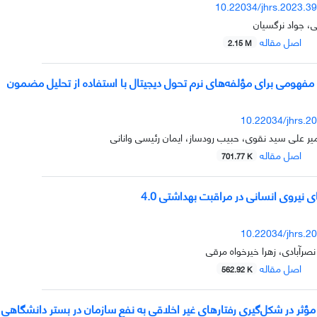
10.22034/jhrs.2023.3
 جواد نرگسیان
اصل مقاله
2.15 M
فهومی برای مؤلفه‌های نرم تحول دیجیتال با استفاده از تحلیل مضمون
10.22034/jhrs.2
 علی سید نقوی، حبیب رودساز، ایمان رئیسی وانانی
اصل مقاله
701.77 K
نیروی انسانی در مراقبت بهداشتی 4.0
10.22034/jhrs.2
صرآبادی، زهرا خیرخواه مرقی
اصل مقاله
562.92 K
مؤثر در شکل‌گیری رفتارهای غیر اخلاقی به نفع سازمان در بستر دانشگاهی