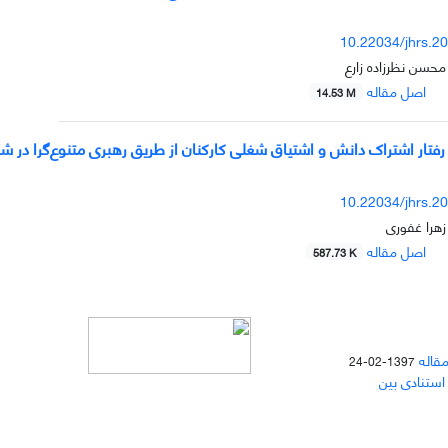
10.22034/jhrs.2
 محسن نظرزاده زارع
اصل مقاله
14.53 M
رفتار اشتراک دانش و اشتیاق شغلی کارکنان از طریق رهبری متنوع‌گرا در شر
10.22034/jhrs.2
هرا غفوری
اصل مقاله
587.73 K
مقاله
1397-02-24
 استنادی بین
دسترسی به مقالات مجله «
مطالعات
منابع انسانی
» بر اساس مجوز کرییتیو
کامنز