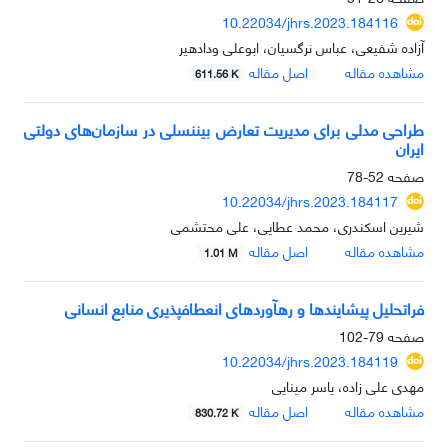
10.22034/jhrs.2023.184116
آزاده شفیعی، عباس نرگسیان، ابوعلی ودادهیر
مشاهده مقاله
اصل مقاله
611.56 K
طراحی مدلی برای مدیریت تعارض بین‏نسلی در سازمان‌های دولتی
ایران
صفحه
52-78
10.22034/jhrs.2023.184117
شیرین اسکندری، محمد عطایی، علی محتشمی
مشاهده مقاله
اصل مقاله
1.01 M
فراتحلیل پیشایندها و ره‏آوردهای انعطاف‎پذیری منابع انسانی
صفحه
79-102
10.22034/jhrs.2023.184119
مهدی علی زاده، یاسر مینایی
مشاهده مقاله
اصل مقاله
830.72 K