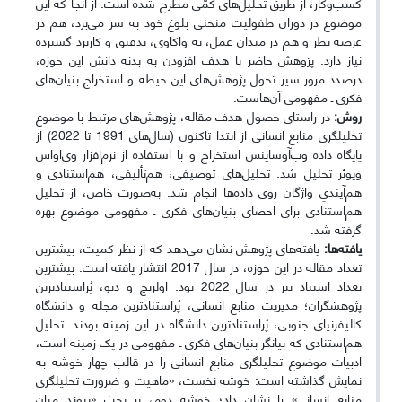
کسب‌وکار، از طریق تحلیل‌های کمّی مطرح شده است. از آنجا که این
موضوع در دوران طفولیت منحنی بلوغ خود به سر می‌برد، هم در
عرصه نظر و هم در میدان عمل، به واکاوی، تدقیق و کاربرد گسترده
نیاز دارد. پژوهش حاضر با هدف افزودن به بدنه دانش این حوزه،
درصدد مرور سیر تحول پژوهش‌های این حیطه و استخراج بنیان‌های
فکری ـ مفهومی آن‌هاست.
روش:
در راستای حصول هدف مقاله، پژوهش‌های مرتبط با موضوع
تحلیلگری منابع انسانی از ابتدا تاکنون (سال‌های 1991 تا 2022) از
پایگاه ‌داده وب‌‌آوساینس استخراج و با استفاده از نرم‌افزار وی‌اواس
ویوئر تحلیل شد. تحلیل‌های توصیفی، هم‌تألیفی، هم‌استنادی و
هم‌آیندیِ واژگان روی داده‌ها انجام شد. به‌صورت خاص، از تحلیل
هم‌استنادی برای احصای بنیان‌های فکری ـ مفهومی موضوع بهره
گرفته شد.
یافته‌ها:
یافته‌های پژوهش نشان می‌دهد که از نظر کمیت، بیشترین
تعداد مقاله در این حوزه، در سال 2017 انتشار یافته است. بیشترین
تعداد استناد نیز در سال 2022 بود. اولریچ و دیو، پُراستنادترین
پژوهشگران؛ مدیریت منابع انسانی، پُراستنادترین مجله و دانشگاه
کالیفرنیای جنوبی، پُراستنادترین دانشگاه در این زمینه بودند. تحلیل
هم‌استنادی که بیانگر بنیان‌های فکری ـ مفهومی در یک زمینه است،
ادبیات موضوع تحلیلگری منابع انسانی را در قالب چهار خوشه به
نمایش گذاشته است: خوشه نخست، «ماهیت و ضرورت تحلیلگری
منابع انسانی» را نشان ‌داد؛ خوشه دوم، بر بحث «پیوند میان