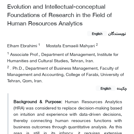
Evolution and Intellectual-conceptual
Foundations of Research in the Field of
Human Resources Analytics
نویسندگان
English
1
2
Elham Ebrahimi
Mostafa Esmaeili Mahyari
1
Associate Prof., Department of Management, Institute for
Humanities and Cultural Studies, Tehran, Iran.
2
. Ph.D., Department of Business Management, Faculty of
Management and Accounting, College of Farabi, University of
Tehran, Qom, Iran.
چکیده
English
Background & Purpose:
Human Resources Analytics
(HRA) was considered to replace decision-making based
on intuition and experience with data-driven decisions,
thereby connecting human resources functions with
business outcomes through quantitative analysis. As this
area is still in its infancy, it requires extensive