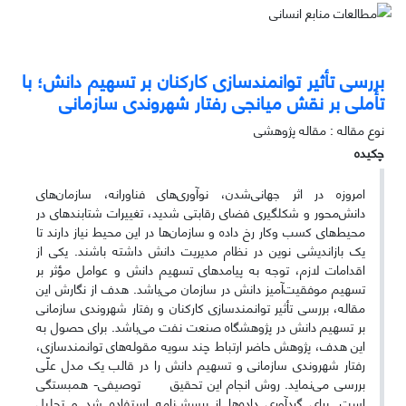
بررسی تأثیر توانمندسازی کارکنان بر تسهیم دانش؛ با
تأملی بر نقش میانجی رفتار شهروندی سازمانی
نوع مقاله : مقاله پژوهشی
چکیده
امروزه در اثر جهانی‌شدن، نوآوری‌های فناورانه، سازمان‌های
دانش‌محور و شکل­گیری فضای رقابتی شدید، تغییرات شتابنده­ای در
محیط‌های کسب وکار رخ داده و سازمان‌ها در این محیط نیاز دارند تا
یک بازاندیشی نوین در نظام مدیریت دانش داشته باشند. یکی از
اقدامات لازم، توجه به پیامدهای تسهیم دانش و عوامل مؤثر بر
تسهیم موفقیت‌آمیز دانش در سازمان می‌باشد. هدف از نگارش این
مقاله، بررسی تأثیر توانمندسازی کارکنان و رفتار شهروندی سازمانی
بر تسهیم دانش در پژوهشگاه صنعت نفت می‌باشد. برای حصول به
این هدف، پژوهش حاضر ارتباط چند سویه مقوله‌های توانمندسازی،
رفتار شهروندی سازمانی و تسهیم دانش را در قالب یک مدل علّی
بررسی می‌نماید. روش انجام این تحقیق توصیفی- همبستگی
است. برای گردآوری داده‌ها از پرسش‌نامه استفاده شد و تحلیل