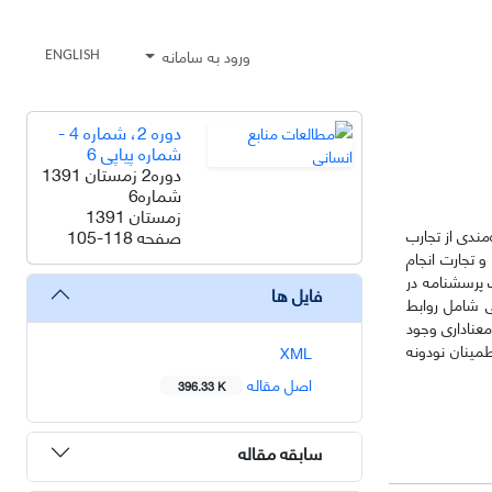
ورود به سامانه
ENGLISH
دوره 2، شماره 4 -
شماره پیاپی 6
دوره2 زمستان 1391
شماره6
زمستان 1391
صفحه
105-118
مندی از تجارب
 تجارت انجام
 پرسشنامه در
فایل ها
ی شامل روابط
معناداری وجود
طمینان نودونه
XML
اصل مقاله
396.33 K
سابقه مقاله