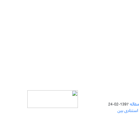
مقاله
1397-02-24
 استنادی بین
دسترسی به مقالات مجله «
مطالعات
منابع انسانی
» بر اساس مجوز کرییتیو
کامنز