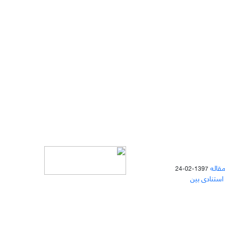
مقاله
1397-02-24
 استنادی بین
دسترسی به مقالات مجله «
مطالعات
منابع انسانی
» بر اساس مجوز کرییتیو
کامنز