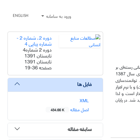
ورود به سامانه
ENGLISH
دوره 2، شماره 2 -
شماره پیاپی 4
دوره 2 شماره4
تابستان 1391
تابستان 1391
صفحه
19-36
تی رسته‌ای بر
توانمندی روانشناختی دانشجویان رشته مدیریت دانشگاه شهید ستاری انجام گردید. این مطالعه به‌صورت تجربی روی 74 نفر از دانشجویان رشته مدیریت ورودی سال 1387
 توانمندسازی
فایل ها
 و با نرم افزار
ذار است و لذا
 شد. در پایان
XML
اصل مقاله
434.66 K
سابقه مقاله