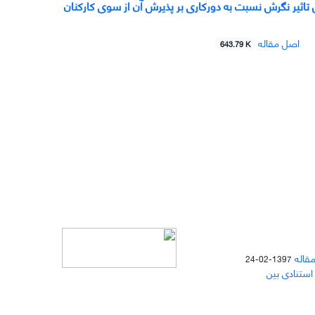
تاثیر نگرش نسبت به دورکاری بر پذیرش آن از سوی کارکنان
اصل مقاله
643.79 K
مقاله
1397-02-24
 استنادی بین
دسترسی به مقالات مجله «
مطالعات
منابع انسانی
» بر اساس مجوز کرییتیو