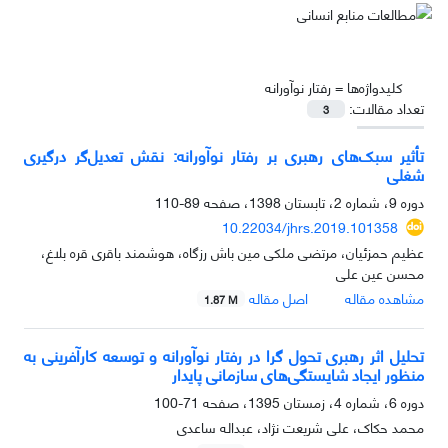
کلیدواژه‌ها =
رفتار نوآورانه
تعداد مقالات:
3
تأثیر سبک‌های رهبری بر رفتار نوآورانه: نقش تعدیل‌گر درگیری
شغلی
دوره 9، شماره 2، تابستان 1398، صفحه
89-110
10.22034/jhrs.2019.101358
عظیم حمزئیان، مرتضی ملکی مین باش رزگاه، هوشمند باقری قره بلاغ،
محسن عین علی
مشاهده مقاله
اصل مقاله
1.87 M
تحلیل اثر رهبری تحول گرا در رفتار نوآورانه و توسعه کارآفرینی به
منظور ایجاد شایستگی‌های سازمانی پایدار
دوره 6، شماره 4، زمستان 1395، صفحه
71-100
محمد حکاک، علی شریعت نژاد، عبداله ساعدی