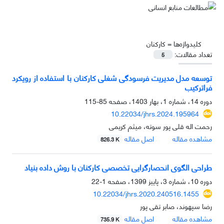
کلیدواژه‌ها =
کارکنان
تعداد مقالات:
5
توسعه مدل مدیریت فرسودگی شغلی کارکنان با استفاده از رویکرد
فراترکیب
دوره 14، شماره 1، بهار 1403، صفحه
85-115
10.22034/jhrs.2024.195964
رحمت اله قلی پور سوته، میثم کریمی
مشاهده مقاله
اصل مقاله
826.3 K
طراحی الگوی انحصارگرایی تخصصی کارکنان با روش داده‌ بنیاد
دوره 10، شماره 3، پاییز 1399، صفحه
1-22
10.22034/jhrs.2020.240516.1455
رضا سپهوند، صابر تقی پور
مشاهده مقاله
اصل مقاله
735.9 K