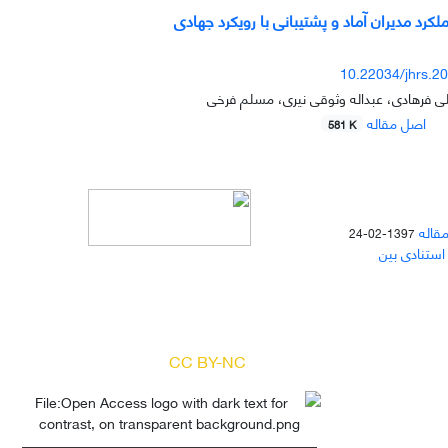
لکرد مدیران آماد و پشتیبانی با رویکرد جهادی
10.22034/jhrs.2
ی فرهادی، عبداله وثوقی نیری، مسلم فرخی
اصل مقاله
581 K
مقاله
1397-02-24
 استنادی بین
دسترسی به مقالات مجله «
مطالعات
منابع انسانی
» بر اساس مجوز کرییتیو
کامنز
(
) آزاد است.
CC BY-NC