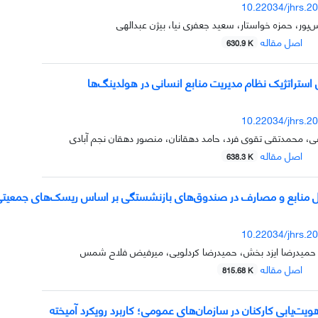
10.22034/jhrs.2
پور، حمزه خواستار، سعید جعفری نیا، بیژن عبدالهی
اصل مقاله
630.9 K
بی استراتژیک نظام مدیریت منابع انسانی در هولدینگ‌ها
10.22034/jhrs.2
فی، محمدتقی تقوی فرد، حامد دهقانان، منصور دهقان نجم آبادی
اصل مقاله
638.3 K
دل منابع و مصارف در صندوق‌های بازنشستگی بر اساس ریسک‌های جمعیت
10.22034/jhrs.2
حمیدرضا ایزد بخش، حمیدرضا کردلویی، میرفیض فلاح شمس
اصل مقاله
815.68 K
یت‌یابی کارکنان در سازمان‌های عمومی؛ کاربرد رویکرد آمیخته