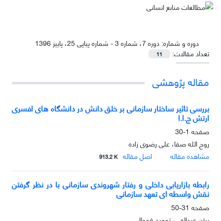
دوره و شماره:
دوره 7، شماره 3 - شماره پیاپی 25، پاییز 1396
تعداد مقالات:
11
مقاله پژوهشی
بررسی تاثیر ساختار سازمانی بر خلق دانش در دانشگاه های افسری
ارتش ج.ا.ا
صفحه
1-30
روح الله صفا، علی رضوی زاده
مشاهده مقاله
اصل مقاله
913.2 K
رابطه بازاریابی داخلی و رفتار شهروندی سازمانی با در نظر گرفتن
نقش واسطه ای تعهد سازمانی
صفحه
31-50
بیِِژن عبدالهی، توحید قوجالی